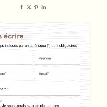
PARTAGEZ SUR
 écrire
s indiqués par un astérisque (*) sont obligatoires
Prénom
one*
Email*
ostal*
e*