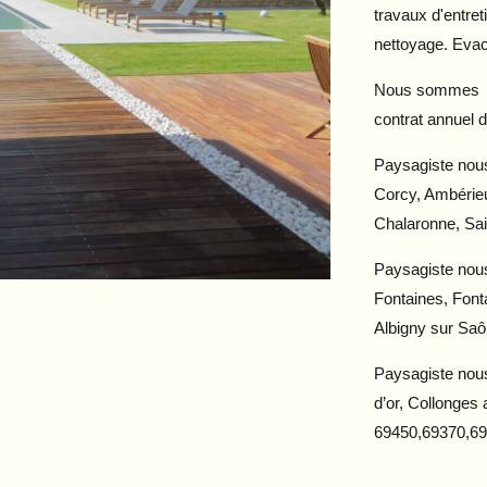
travaux d'entreti
nettoyage. Evac
Nous sommes à v
contrat annuel d
Paysagiste nou
Corcy, Ambérieu
Chalaronne, Sa
Paysagiste nous
Fontaines, Font
Albigny sur Sa
Paysagiste nou
d’or, Collonges 
69450,69370,6