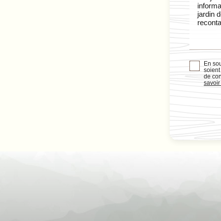
En sou
soient
de con
savoir